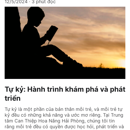
12/5/2024
3 phút đọc
Tự kỷ: Hành trình khám phá và phát
triển
Tự kỷ là một phần của bản thân mỗi trẻ, và mỗi trẻ tự
kỷ đều có những khả năng và ước mơ riêng. Tại Trung
tâm Can Thiệp Hoa Nắng Hải Phòng, chúng tôi tin
rằng mỗi trẻ đều có quyền được học hỏi, phát triển và