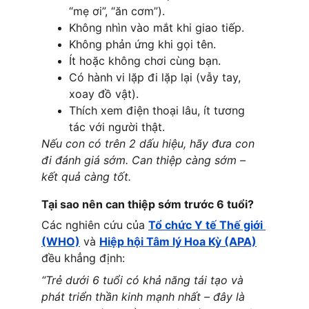
“mẹ ơi”, “ăn cơm”).
Không nhìn vào mắt khi giao tiếp.
Không phản ứng khi gọi tên.
Ít hoặc không chơi cùng bạn.
Có hành vi lặp đi lặp lại (vẫy tay, 
xoay đồ vật).
Thích xem điện thoại lâu, ít tương 
tác với người thật.
Nếu con có trên 2 dấu hiệu, hãy đưa con 
đi đánh giá sớm. Can thiệp càng sớm – 
kết quả càng tốt.
Tại sao nên can thiệp sớm trước 6 tuổi?
Các nghiên cứu của 
Tổ chức Y tế Thế giới 
(WHO)
 và
Hiệp hội Tâm lý Hoa Kỳ (APA)
đều khẳng định:
“Trẻ dưới 6 tuổi có khả năng tái tạo và 
phát triển thần kinh mạnh nhất – đây là 