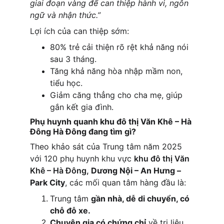
giai đoạn vàng để can thiệp hành vi, ngôn 
ngữ và nhận thức.”
Lợi ích của can thiệp sớm:
80% trẻ cải thiện rõ rệt khả năng nói 
sau 3 tháng.
Tăng khả năng hòa nhập mầm non, 
tiểu học.
Giảm căng thẳng cho cha mẹ, giúp 
gắn kết gia đình.
Phụ huynh quanh 
khu đô thị Văn Khê – Hà 
Đông
 Hà Đông đang tìm gì?
Theo khảo sát của Trung tâm năm 2025 
với 120 phụ huynh khu vực 
khu đô thị Văn 
Khê – Hà Đông, 
Dương Nội – An Hưng – 
Park City
, các mối quan tâm hàng đầu là:
Trung tâm 
gần nhà, dễ di chuyển, có 
chỗ đỗ xe.
Chuyên gia có chứng chỉ
 về trị liệu 