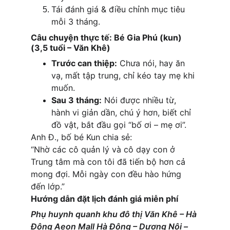
Tái đánh giá & điều chỉnh mục tiêu 
mỗi 3 tháng.
Câu chuyện thực tế: Bé Gia Phú (kun) 
(3,5 tuổi – Văn Khê)
Trước can thiệp:
 Chưa nói, hay ăn 
vạ, mất tập trung, chỉ kéo tay mẹ khi 
muốn.
Sau 3 tháng:
 Nói được nhiều từ, 
hành vi giản dần, chú ý hơn, biết chỉ 
đồ vật, bắt đầu gọi “bố ơi – mẹ ơi”.
Anh Đ., bố bé Kun chia sẻ:
“Nhờ các cô quản lý và cô dạy con ở 
Trung tâm mà con tôi đã tiến bộ hơn cả 
mong đợi. Mỗi ngày con đều hào hứng 
đến lớp.”
Hướng dẫn đặt lịch đánh giá miễn phí
Phụ huynh quanh khu đô thị Văn Khê – Hà 
Đông Aeon Mall Hà Đông – Dương Nội – 