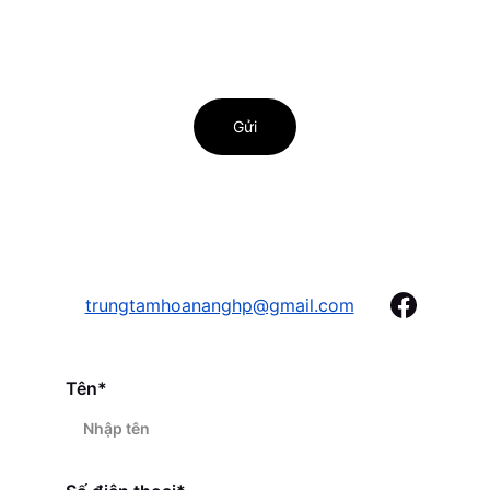
Gửi
trungtamhoananghp@gmail.com
Tên*