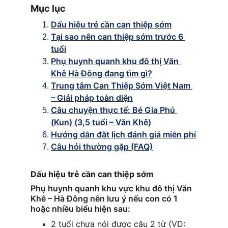
Mục lục
Dấu hiệu trẻ cần can thiệp sớm
Tại sao nên can thiệp sớm trước 6 
tuổi
Phụ huynh quanh khu đô thị Văn 
Khê Hà Đông đang tìm gì?
Trung tâm Can Thiệp Sớm Việt Nam 
– Giải pháp toàn diện
Câu chuyện thực tế: Bé Gia Phú 
(Kun) (3,5 tuổi – Văn Khê)
Hướng dẫn đặt lịch đánh giá miễn phí
Câu hỏi thường gặp (FAQ)
Dấu hiệu trẻ cần can thiệp sớm
Phụ huynh quanh khu vực khu đô thị Văn 
Khê – Hà Đông
nên lưu ý nếu con có 1 
hoặc nhiều biểu hiện sau:
2 tuổi chưa nói được câu 2 từ (VD: 