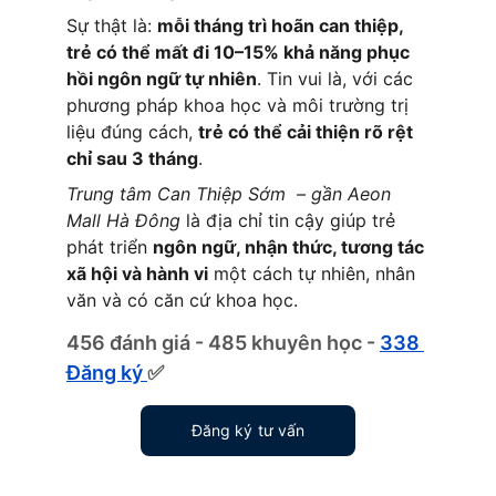
Sự thật là: 
mỗi tháng trì hoãn can thiệp, 
trẻ có thể mất đi 10–15% khả năng phục 
hồi ngôn ngữ tự nhiên
. Tin vui là, với các 
phương pháp khoa học và môi trường trị 
liệu đúng cách, 
trẻ có thể cải thiện rõ rệt 
chỉ sau 3 tháng
.
Trung tâm Can Thiệp Sớm  – gần Aeon 
Mall Hà Đông
 là địa chỉ tin cậy giúp trẻ 
phát triển 
ngôn ngữ, nhận thức, tương tác 
xã hội và hành vi
 một cách tự nhiên, nhân 
văn và có căn cứ khoa học.
456 đánh giá - 485 khuyên học - 
338 
Đăng ký 
✅
Đăng ký tư vấn