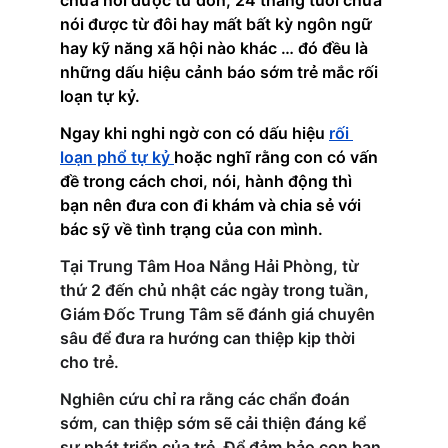
chưa nói được từ đơn; 24 tháng tuổi chưa 
nói được từ đôi hay mất bất kỳ ngôn ngữ 
hay kỹ năng xã hội nào khác … đó đều là 
những dấu hiệu cảnh báo sớm trẻ mắc rối 
loạn tự kỷ.
Ngay khi nghi ngờ con có dấu hiệu 
rối 
loạn phổ tự kỷ 
hoặc nghĩ rằng con có vấn 
đề trong cách chơi, nói, hành động thì 
bạn nên đưa con đi khám và chia sẻ với 
bác sỹ về tình trạng của con mình.
Tại Trung Tâm Hoa Nắng Hải Phòng, từ 
thứ 2 đến chủ nhật các ngày trong tuần, 
Giám Đốc Trung Tâm sẽ đánh giá chuyên 
sâu để đưa ra hướng can thiệp kịp thời 
cho trẻ. 
Nghiên cứu chỉ ra rằng các chẩn đoán 
sớm, can thiệp sớm sẽ cải thiện đáng kể 
sự phát triển của trẻ. Để đảm bảo con bạn 