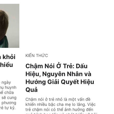
KIẾN THỨC
a khỏi
hiểu
Chậm Nói Ở Trẻ: Dấu
Hiệu, Nguyên Nhân và
Hướng Giải Quyết Hiệu
ề ngày
hụ huynh
Quả
thể chữa
y sẽ cung
Chậm nói ở trẻ nhỏ là một vấn đề
ác phương
khiến nhiều bậc cha mẹ lo lắng. Việc
rẻ tự kỷ.
trẻ chậm nói có thể ảnh hưởng đến