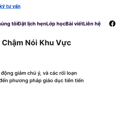
ký tư vấn
úng tôi
Đặt lịch hẹn
Lớp học
Bài viết
Liên hệ
ẻ Chậm Nói Khu Vực 
động giảm chú ý, và các rối loạn 
đến phương pháp giáo dục tiên tiến 