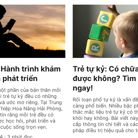
 Hành trình khám
Trẻ tự kỷ: Có chữ
 phát triển
được không? Tìm 
ngay!
một phần của bản thân mỗi
ỗi trẻ tự kỷ đều có những
Rối loạn phổ tự kỷ là vấn đ
và ước mơ riêng. Tại Trung
càng phổ biến. Nhiều bậc p
Thiệp Hoa Nắng Hải Phòng,
thắc mắc liệu trẻ tự kỷ có 
tin rằng mỗi trẻ đều có
khỏi hay không. Bài viết nà
c học hỏi, phát triển và
cấp thông tin chi tiết và c
cuộc sống trọn vẹn.
pháp điều trị hiệu quả cho t
24
3 phút đọc