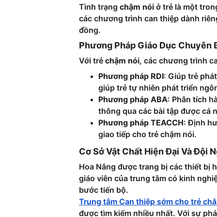
Tình trạng 
chậm nói
 ở trẻ là một tr
các chương trình can thiệp dành riên
đồng.
Phương Pháp Giáo Dục Chuyên B
Với trẻ 
chậm nói
, các chương trình c
Phương pháp RDI
: Giúp trẻ phá
giúp trẻ tự nhiên phát triển ngô
Phương pháp ABA
: Phân tích h
thông qua các bài tập được cá 
Phương pháp TEACCH
: Định h
giao tiếp cho trẻ chậm nói.
Cơ Sở Vật Chất Hiện Đại Và Đội
Hoa Nắng được trang bị các thiết bị h
giáo viên của trung tâm có kinh nghiệ
bước tiến bộ.
Trung tâm Can thiệp sớm cho trẻ ch
được tìm kiếm nhiều nhất. Với sự ph