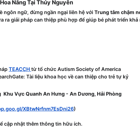
 Hoa Nắng Tại Thủy Nguyên
 ngôn ngữ, đừng ngần ngại liên hệ với 
Trung tâm chậm nó
a ra giải pháp can thiệp phù hợp để giúp bé phát triển khả 
háp 
TEACCH 
từ tổ chức Autism Society of America
earchGate: Tài liệu khoa học về can thiệp cho trẻ tự kỷ
  Khu Vực Quanh An Hưng - An Dương, Hải Phòng
app.goo.gl/XBtwNrfnm7EsDni26
) 
để cập nhật thêm thông tin hữu ích.