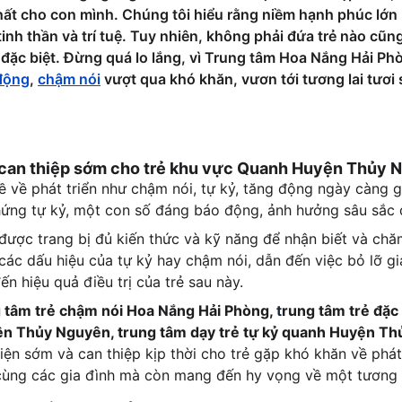
nhất cho con mình. Chúng tôi hiểu rằng niềm hạnh phúc lớn 
tinh thần và trí tuệ. Tuy nhiên, không phải đứa trẻ nào cũng 
 đặc biệt. Đừng quá lo lắng, vì Trung tâm Hoa Nắng Hải Ph
động
, 
chậm nói
 vượt qua khó khăn, vươn tới tương lai tươi
m can thiệp sớm cho trẻ khu vực Quanh Huyện Thủy
đề về phát triển như chậm nói, tự kỷ, tăng động ngày càng g
hứng tự kỷ, một con số đáng báo động, ảnh hưởng sâu sắc đ
được trang bị đủ kiến thức và kỹ năng để nhận biết và chăm
các dấu hiệu của tự kỷ hay chậm nói, dẫn đến việc bỏ lỡ gi
n hiệu quả điều trị của trẻ sau này.
 tâm trẻ chậm nói Hoa Nắng Hải Phòng, 
t
rung tâm trẻ đặc
ện Thủy Nguyên, trung tâm dạy trẻ tự kỷ quanh Huyện Th
iện sớm và can thiệp kịp thời cho trẻ gặp khó khăn về phát
cùng các gia đình mà còn mang đến hy vọng về một tương l