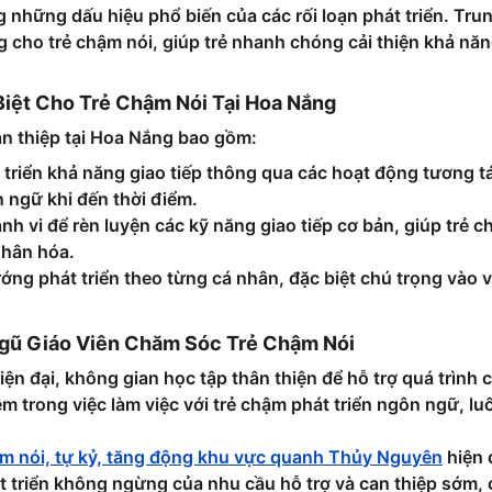
ong những dấu hiệu phổ biến của các rối loạn phát triển. T
g cho trẻ chậm nói, giúp trẻ nhanh chóng cải thiện khả năn
iệt Cho Trẻ Chậm Nói Tại Hoa Nắng
an thiệp tại Hoa Nắng bao gồm:
t triển khả năng giao tiếp thông qua các hoạt động tương t
n ngữ khi đến thời điểm.
ành vi để rèn luyện các kỹ năng giao tiếp cơ bản, giúp trẻ 
nhân hóa.
ướng phát triển theo từng cá nhân, đặc biệt chú trọng vào v
 Ngũ Giáo Viên Chăm Sóc Trẻ Chậm Nói
iện đại, không gian học tập thân thiện để hỗ trợ quá trình 
m trong việc làm việc với trẻ chậm phát triển ngôn ngữ, lu
ậm nói, tự kỷ, tăng động khu vực quanh Thủy Nguyên
 hiện
át triển không ngừng của nhu cầu hỗ trợ và can thiệp sớm